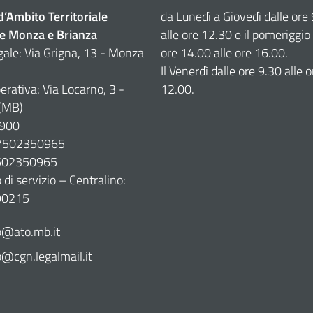
 d’Ambito Territoriale
da Lunedì a Giovedì dalle ore
e Monza e Brianza
alle ore 12.30 e il pomeriggio 
gale: Via Grigna, 13 - Monza
ore 14.00 alle ore 16.00.
Il Venerdì dalle ore 9.30 alle o
erativa: Via Locarno, 3 -
12.00.
(MB)
900
07502350965
7502350965
di servizio – Centralino:
90215
@ato.mb.it
cgn.legalmail.it