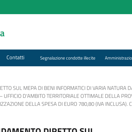
za
Contatti
Segnalazione condotte illecite
Amministrazio
TTO SUL MEPA DI BENI INFORMATICI DI VARIA NATURA 
– UFFICIO D'AMBITO TERRITORIALE OTTIMALE DELLA PRO
ZZAZIONE DELLA SPESA DI EURO 780,80 (IVA INCLUSA). C
IDAMENTO DIRETTO SUL