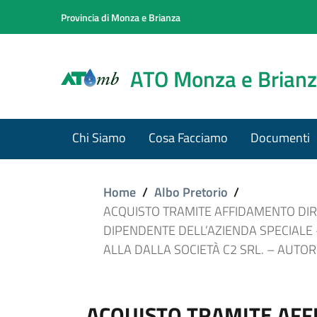
Provincia di Monza e Brianza
ATO Monza e Brian
Chi Siamo
Cosa Facciamo
Documenti
Home
/
Albo Pretorio
/
ACQUISTO TRAMITE AFFIDAMENTO DIRE
DIPENDENTE DELL’AZIENDA SPECIALE 
ALLA DALLA SOCIETÀ C2 SRL. – AUTORI
ACQUISTO TRAMITE AFF