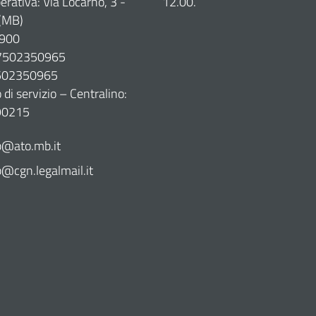
erativa: Via Locarno, 3 -
12.00.
(MB)
900
07502350965
7502350965
di servizio – Centralino:
90215
@ato.mb.it
cgn.legalmail.it