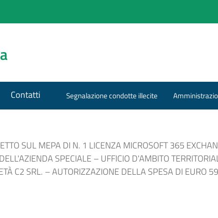
za
Contatti
Segnalazione condotte illecite
Amministrazio
TTO SUL MEPA DI N. 1 LICENZA MICROSOFT 365 EXCHAN
DELL'AZIENDA SPECIALE – UFFICIO D'AMBITO TERRITORIA
À C2 SRL. – AUTORIZZAZIONE DELLA SPESA DI EURO 59,00