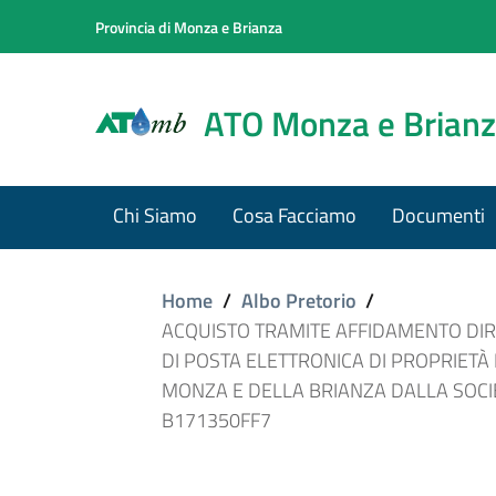
Provincia di Monza e Brianza
ATO Monza e Brian
Chi Siamo
Cosa Facciamo
Documenti
Home
/
Albo Pretorio
/
ACQUISTO TRAMITE AFFIDAMENTO DIRE
DI POSTA ELETTRONICA DI PROPRIETÀ 
MONZA E DELLA BRIANZA DALLA SOCIET
B171350FF7