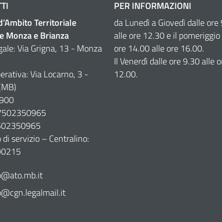
TI
PER INFORMAZIONI
 d’Ambito Territoriale
da Lunedì a Giovedì dalle ore
e Monza e Brianza
alle ore 12.30 e il pomeriggio 
gale: Via Grigna, 13 - Monza
ore 14.00 alle ore 16.00.
Il Venerdì dalle ore 9.30 alle o
erativa: Via Locarno, 3 -
12.00.
(MB)
900
07502350965
7502350965
di servizio – Centralino:
90215
@ato.mb.it
cgn.legalmail.it