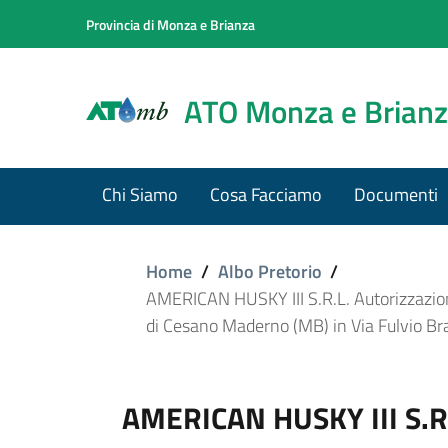
Provincia di Monza e Brianza
ATO Monza e Brian
Chi Siamo
Cosa Facciamo
Documenti
Home
/
Albo Pretorio
/
AMERICAN HUSKY III S.R.L. Autorizzazione
di Cesano Maderno (MB) in Via Fulvio Bra
AMERICAN HUSKY III S.R.L