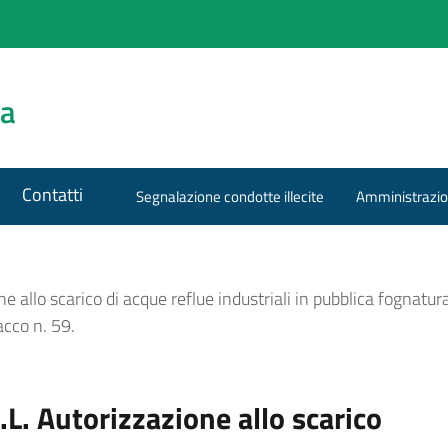
za
Contatti
Segnalazione condotte illecite
Amministrazio
 allo scarico di acque reflue industriali in pubblica fognatu
cco n. 59.
. Autorizzazione allo scarico