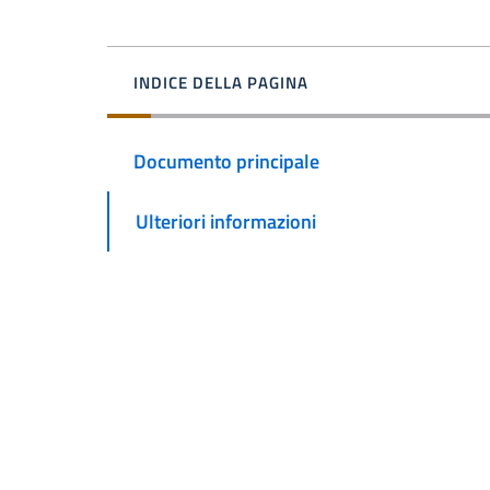
INDICE DELLA PAGINA
Documento principale
Ulteriori informazioni