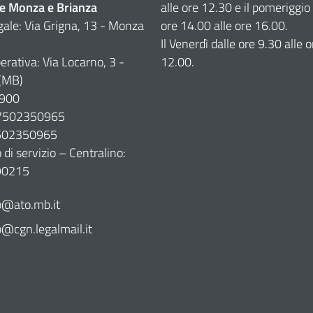
e Monza e Brianza
alle ore 12.30 e il pomeriggio 
gale: Via Grigna, 13 - Monza
ore 14.00 alle ore 16.00.
Il Venerdì dalle ore 9.30 alle o
erativa: Via Locarno, 3 -
12.00.
(MB)
900
07502350965
7502350965
di servizio – Centralino:
90215
@ato.mb.it
cgn.legalmail.it