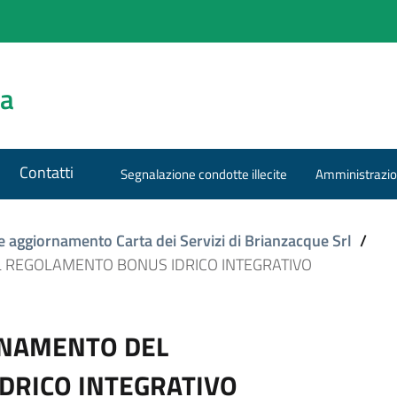
za
Contatti
Segnalazione condotte illecite
Amministrazio
 aggiornamento Carta dei Servizi di Brianzacque Srl
/
 REGOLAMENTO BONUS IDRICO INTEGRATIVO
RNAMENTO DEL
DRICO INTEGRATIVO