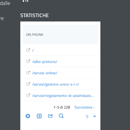
dalle
STATISTICHE
re