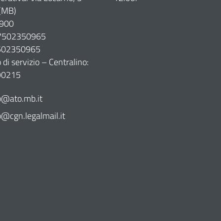
(MB)
900
07502350965
7502350965
di servizio – Centralino:
90215
@ato.mb.it
cgn.legalmail.it