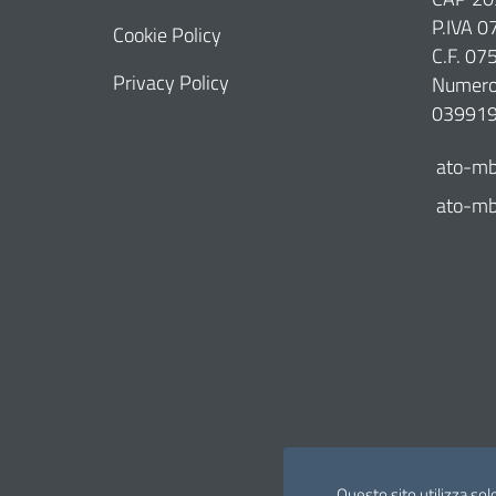
P.IVA 
Cookie Policy
C.F. 0
Privacy Policy
Numero 
03991
ato-mb
ato-mb@
Questo sito utilizza sol