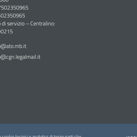
07502350965
7502350965
di servizio – Centralino:
90215
@ato.mb.it
cgn.legalmail.it
o cookie tecnici e analytics di terze parti che