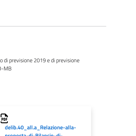
o di previsione 2019 e di previsione
TO-MB
delib.40_all.a_Relazione-alla-
proposta-di-Bilancio-di-