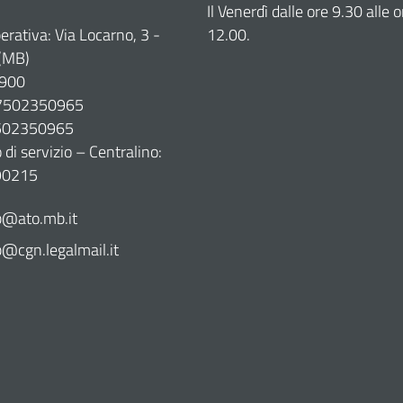
Il Venerdì dalle ore 9.30 alle o
erativa: Via Locarno, 3 -
12.00.
(MB)
900
07502350965
7502350965
di servizio – Centralino:
90215
@ato.mb.it
cgn.legalmail.it