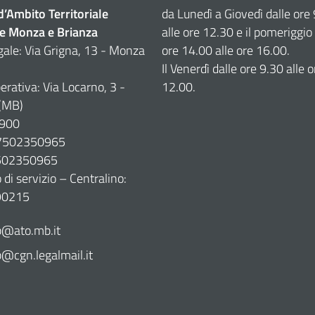
 d’Ambito Territoriale
da Lunedì a Giovedì dalle ore
e Monza e Brianza
alle ore 12.30 e il pomeriggio 
gale: Via Grigna, 13 - Monza
ore 14.00 alle ore 16.00.
Il Venerdì dalle ore 9.30 alle o
erativa: Via Locarno, 3 -
12.00.
(MB)
900
07502350965
7502350965
di servizio – Centralino:
90215
@ato.mb.it
cgn.legalmail.it