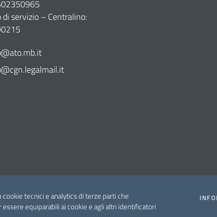
7502350965
di servizio – Centralino:
90215
@ato.mb.it
cgn.legalmail.it
o cookie tecnici e analytics di terze parti che
INFO
r essere equiparabili ai cookie e agli altri identificatori