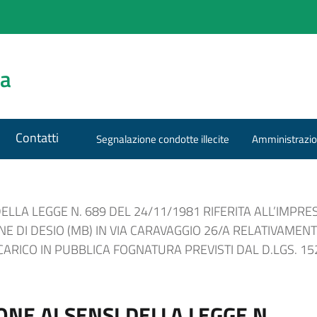
za
Contatti
Segnalazione condotte illecite
Amministrazio
DELLA LEGGE N. 689 DEL 24/11/1981 RIFERITA ALL’IMPRE
 DI DESIO (MB) IN VIA CARAVAGGIO 26/A RELATIVAMENT
ARICO IN PUBBLICA FOGNATURA PREVISTI DAL D.LGS. 152/
ONE AI SENSI DELLA LEGGE N.