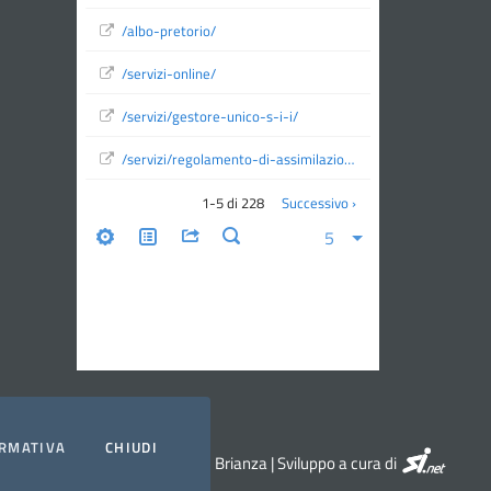
RMATIVA
CHIUDI
SI.NET Serv
© 2026 ATO Monza e Brianza | Sviluppo a cura di