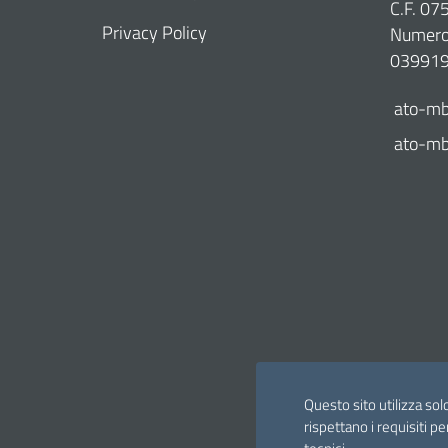
C.F. 0
Privacy Policy
Numero 
03991
ato-mb
ato-mb@
Questo sito utilizza sol
rispettano i requisiti pe