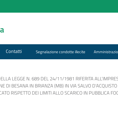
za
Contatti
Segnalazione condotte illecite
Amministrazio
DELLA LEGGE N. 689 DEL 24/11/1981 RIFERITA ALL’IMPRE
 DI BESANA IN BRIANZA (MB) IN VIA SALVO D'ACQUISTO
TO RISPETTO DEI LIMITI ALLO SCARICO IN PUBBLICA FO