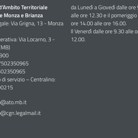
 d’Ambito Territoriale
da Lunedì a Giovedì dalle ore
e Monza e Brianza
alle ore 12.30 e il pomeriggio 
gale: Via Grigna, 13 - Monza
ore 14.00 alle ore 16.00.
Il Venerdì dalle ore 9.30 alle o
erativa: Via Locarno, 3 -
12.00.
(MB)
900
07502350965
7502350965
di servizio – Centralino:
90215
@ato.mb.it
cgn.legalmail.it