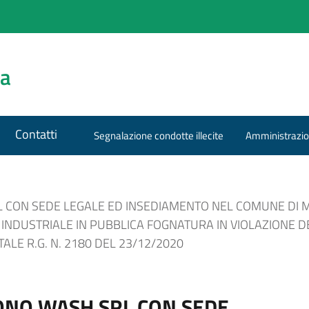
za
Contatti
Segnalazione condotte illecite
Amministrazio
 CON SEDE LEGALE ED INSEDIAMENTO NEL COMUNE DI MO
 INDUSTRIALE IN PUBBLICA FOGNATURA IN VIOLAZIONE 
LE R.G. N. 2180 DEL 23/12/2020
BONO WASH SRL CON SEDE