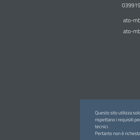
03991
ato-mb
ato-mb@
Questo sito utilizza sol
rispettano i requisiti pe
tecnici.
Pertanto non è richesta