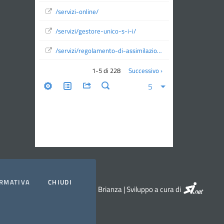
RMATIVA
CHIUDI
SI.NET Serv
© 2026 ATO Monza e Brianza | Sviluppo a cura di