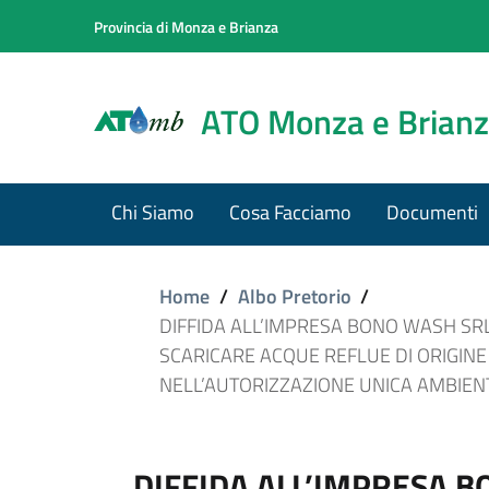
Provincia di Monza e Brianza
ATO Monza e Brian
Chi Siamo
Cosa Facciamo
Documenti
Home
/
Albo Pretorio
/
DIFFIDA ALL’IMPRESA BONO WASH SRL
SCARICARE ACQUE REFLUE DI ORIGINE
NELL’AUTORIZZAZIONE UNICA AMBIENTA
DIFFIDA ALL’IMPRESA 