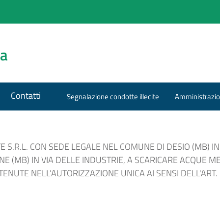
za
Contatti
Segnalazione condotte illecite
Amministrazio
E S.R.L. CON SEDE LEGALE NEL COMUNE DI DESIO (MB) IN
 (MB) IN VIA DELLE INDUSTRIE, A SCARICARE ACQUE ME
NUTE NELL’AUTORIZZAZIONE UNICA AI SENSI DELL'ART. 208