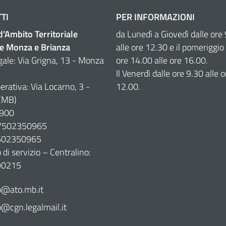
TI
PER INFORMAZIONI
 d’Ambito Territoriale
da Lunedì a Giovedì dalle ore
e Monza e Brianza
alle ore 12.30 e il pomeriggio 
gale: Via Grigna, 13 - Monza
ore 14.00 alle ore 16.00.
Il Venerdì dalle ore 9.30 alle o
erativa: Via Locarno, 3 -
12.00.
(MB)
900
07502350965
7502350965
di servizio – Centralino:
90215
@ato.mb.it
cgn.legalmail.it