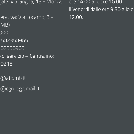
gale: Via Grigna, 13 - Monza
ore 14.00 alle ore 16.00.
Il Venerdì dalle ore 9.30 alle o
erativa: Via Locarno, 3 -
12.00.
(MB)
900
07502350965
7502350965
di servizio – Centralino:
90215
@ato.mb.it
cgn.legalmail.it