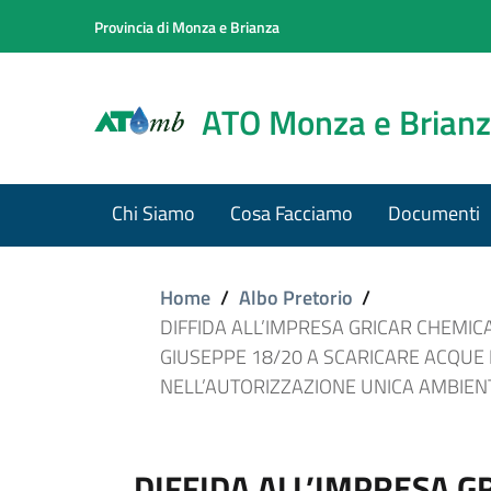
Provincia di Monza e Brianza
ATO Monza e Brian
Chi Siamo
Cosa Facciamo
Documenti
Home
/
Albo Pretorio
/
DIFFIDA ALL’IMPRESA GRICAR CHEMIC
GIUSEPPE 18/20 A SCARICARE ACQUE 
NELL’AUTORIZZAZIONE UNICA AMBIENTA
DIFFIDA ALL’IMPRESA GR