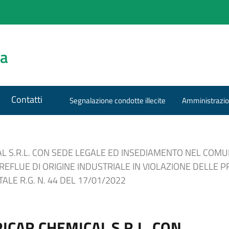
za
Contatti
Segnalazione condotte illecite
Amministrazio
AL S.R.L. CON SEDE LEGALE ED INSEDIAMENTO NEL COMU
REFLUE DI ORIGINE INDUSTRIALE IN VIOLAZIONE DELLE 
LE R.G. N. 44 DEL 17/01/2022
ICAR CHEMICAL S.R.L. CON