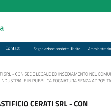
za
Contatti
Segnalazione condotte illecite
Amministrazio
TI SRL - CON SEDE LEGALE ED INSEDIAMENTO NEL COMUNE 
E INDUSTRIALE IN PUBBLICA FOGNATURA SENZA APPOSIT
STIFICIO CERATI SRL - CON