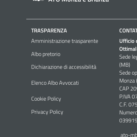
TRASPARENZA
CONTAT
Amministrazione trasparente
Ufficio
Ottimal
Albo pretorio
Sede le
(MB)
Dichiarazione di accessibilità
Sede op
Monza 
Elenco Albo Avvocati
CAP 20
P.IVA 
Cookie Policy
C.F. 0
Privacy Policy
Numero 
03991
ato-mb