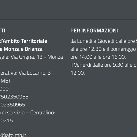
TI
PER INFORMAZIONI
 d’Ambito Territoriale
da Lunedì a Giovedì dalle ore
e Monza e Brianza
alle ore 12.30 e il pomeriggio 
gale: Via Grigna, 13 - Monza
ore 14.00 alle ore 16.00.
Il Venerdì dalle ore 9.30 alle o
erativa: Via Locarno, 3 -
12.00.
(MB)
900
07502350965
7502350965
di servizio – Centralino:
90215
@ato.mb.it