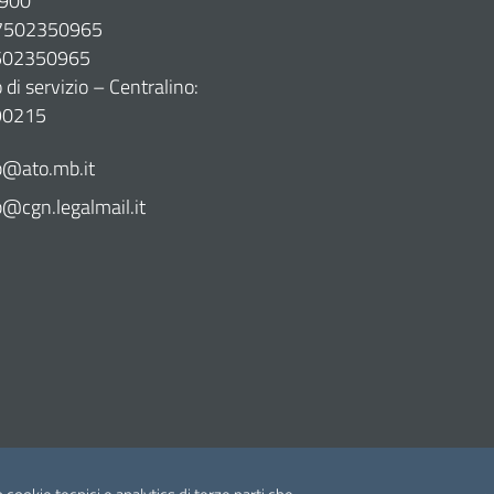
900
07502350965
7502350965
di servizio – Centralino:
90215
@ato.mb.it
cgn.legalmail.it