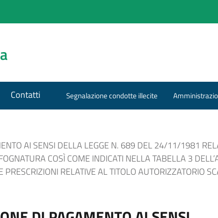
za
Contatti
Segnalazione condotte illecite
Amministrazio
ENTO AI SENSI DELLA LEGGE N. 689 DEL 24/11/1981 R
A FOGNATURA COSÌ COME INDICATI NELLA TABELLA 3 DELL
E PRESCRIZIONI RELATIVE AL TITOLO AUTORIZZATORIO SCA
IONE DI PAGAMENTO AI SENSI