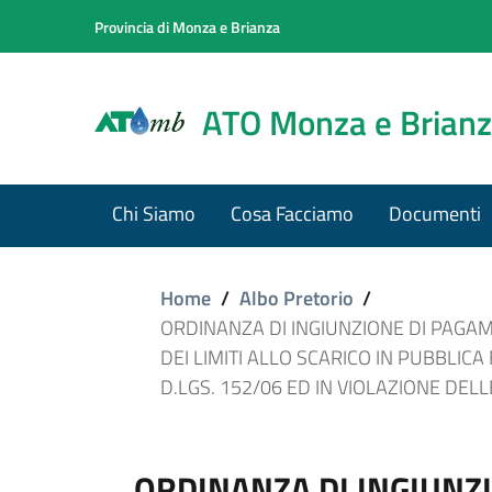
Provincia di Monza e Brianza
ATO Monza e Brian
Chi Siamo
Cosa Facciamo
Documenti
Home
/
Albo Pretorio
/
ORDINANZA DI INGIUNZIONE DI PAGAM
DEI LIMITI ALLO SCARICO IN PUBBLIC
D.LGS. 152/06 ED IN VIOLAZIONE DELL
ORDINANZA DI INGIUNZ