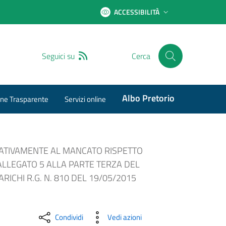
ACCESSIBILITÀ
RSS
Seguici su
Cerca
Albo Pretorio
ne Trasparente
Servizi online
ELATIVAMENTE AL MANCATO RISPETTO
’ALLEGATO 5 ALLA PARTE TERZA DEL
RICHI R.G. N. 810 DEL 19/05/2015
Condividi
Vedi azioni