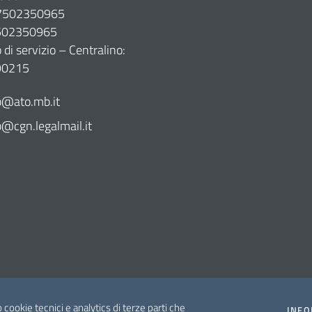
07502350965
7502350965
di servizio – Centralino:
90215
@ato.mb.it
cgn.legalmail.it
o cookie tecnici e analytics di terze parti che
INFO