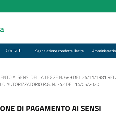
za
Contatti
Segnalazione condotte illecite
Amministrazio
ENTO AI SENSI DELLA LEGGE N. 689 DEL 24/11/1981 R
OLO AUTORIZZATORIO R.G. N. 742 DEL 14/05/2020
IONE DI PAGAMENTO AI SENSI