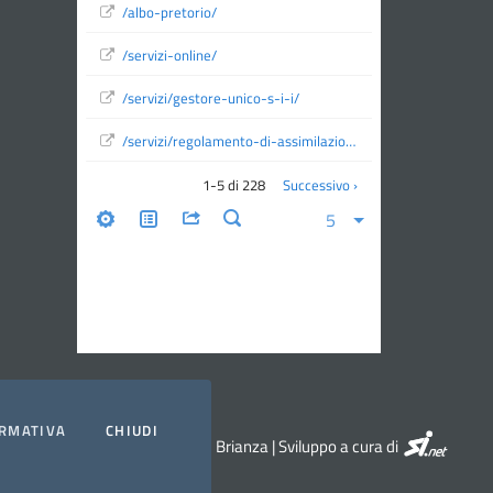
RMATIVA
CHIUDI
SI.NET Serv
© 2026 ATO Monza e Brianza | Sviluppo a cura di