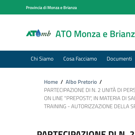
Provincia di Monza e Brianza
ATO Monza e Brian
Chi Siamo
Cosa Facciamo
Documenti
Home
/
Albo Pretorio
/
PARTECIPAZIONE DI N. 2 UNITÀ DI PER
ON LINE "PREPOSTI", IN MATERIA DI 
TRAINING - AUTORIZZAZIONE DELLA SP
PARTECIPAZIONE DI N. 