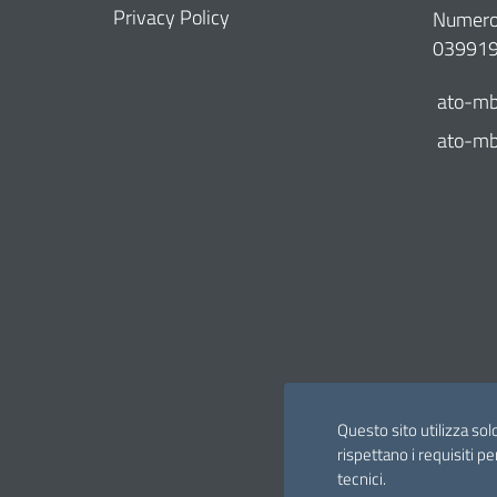
Privacy Policy
Numero 
03991
ato-mb
ato-mb@
Questo sito utilizza sol
rispettano i requisiti pe
tecnici.