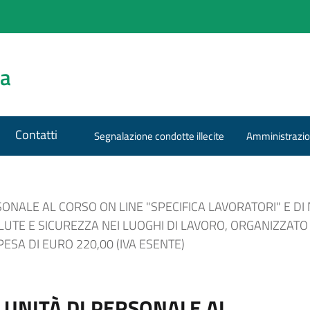
za
Contatti
Segnalazione condotte illecite
Amministrazio
SONALE AL CORSO ON LINE "SPECIFICA LAVORATORI" E DI 
SALUTE E SICUREZZA NEI LUOGHI DI LAVORO, ORGANIZZAT
ESA DI EURO 220,00 (IVA ESENTE)
2 UNITÀ DI PERSONALE AL