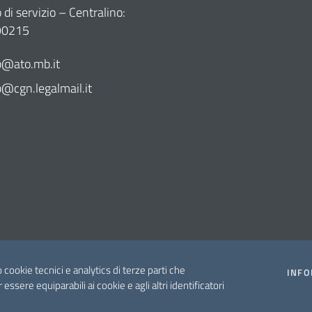
di servizio – Centralino:
90215
@ato.mb.it
cgn.legalmail.it
o cookie tecnici e analytics di terze parti che
INFO
r essere equiparabili ai cookie e agli altri identificatori