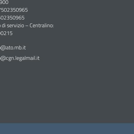
900
07502350965
7502350965
di servizio – Centralino:
90215
@ato.mb.it
cgn.legalmail.it