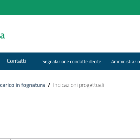
za
Contatti
Segnalazione condotte illecite
Amministrazio
scarico in fognatura
/
Indicazioni progettuali