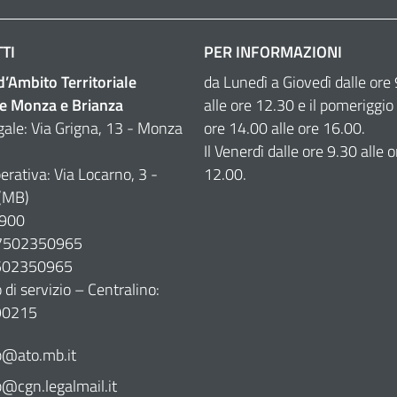
TI
PER INFORMAZIONI
 d’Ambito Territoriale
da Lunedì a Giovedì dalle ore
e Monza e Brianza
alle ore 12.30 e il pomeriggio 
gale: Via Grigna, 13 - Monza
ore 14.00 alle ore 16.00.
Il Venerdì dalle ore 9.30 alle o
erativa: Via Locarno, 3 -
12.00.
(MB)
900
07502350965
7502350965
di servizio – Centralino:
90215
@ato.mb.it
cgn.legalmail.it