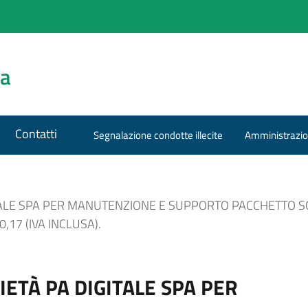
za
Contatti
Segnalazione condotte illecite
Amministrazio
ITALE SPA PER MANUTENZIONE E SUPPORTO PACCHETTO 
,17 (IVA INCLUSA).
ETÀ PA DIGITALE SPA PER