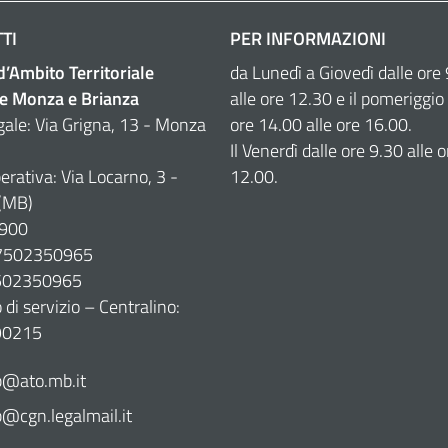
TI
PER INFORMAZIONI
 d’Ambito Territoriale
da Lunedì a Giovedì dalle ore
e Monza e Brianza
alle ore 12.30 e il pomeriggio 
gale: Via Grigna, 13 - Monza
ore 14.00 alle ore 16.00.
Il Venerdì dalle ore 9.30 alle o
erativa: Via Locarno, 3 -
12.00.
(MB)
900
07502350965
7502350965
di servizio – Centralino:
90215
@ato.mb.it
cgn.legalmail.it